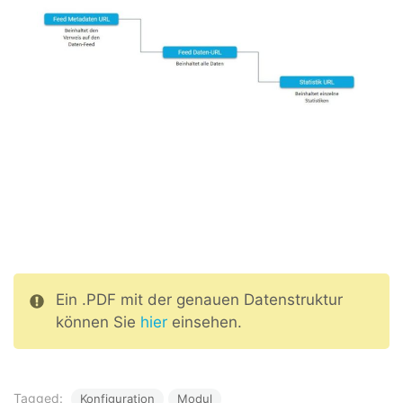
Ein .PDF mit der genauen Datenstruktur
können Sie
hier
einsehen.
Tagged:
Konfiguration
Modul